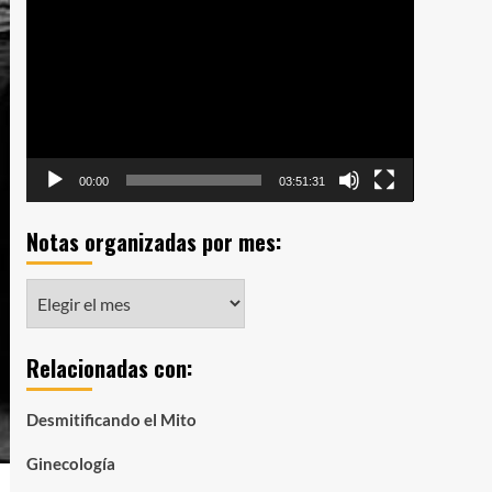
de
vídeo
00:00
03:51:31
Notas organizadas por mes:
Notas
organizadas
por
Relacionadas con:
mes:
Desmitificando el Mito
Ginecología