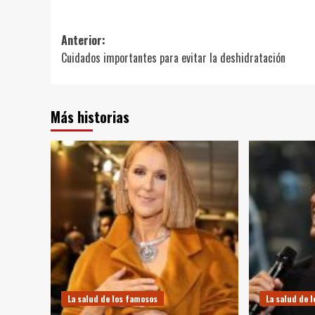
Navegación
Anterior:
Cuidados importantes para evitar la deshidratación
de
entradas
Más historias
La salud de los famosos
La salud de 