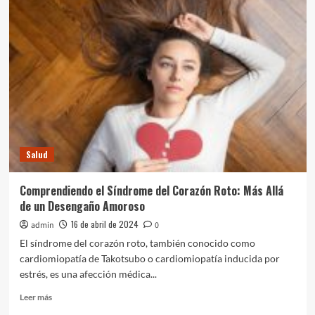
Color
de
los
Alimentos:
Una
Guía
Nutricional
Visual
Salud
Comprendiendo el Síndrome del Corazón Roto: Más Allá
de un Desengaño Amoroso
16 de abril de 2024
admin
0
El síndrome del corazón roto, también conocido como
cardiomiopatía de Takotsubo o cardiomiopatía inducida por
estrés, es una afección médica...
Leer
Leer más
más