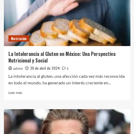
Nutrición
La Intolerancia al Gluten en México: Una Perspectiva
Nutricional y Social
30 de abril de 2024
admin
0
La intolerancia al gluten, una afección cada vez más reconocida
en todo el mundo, ha generado un interés creciente en...
Leer
Leer más
más
sobre
La
Intolerancia
al
Gluten
en