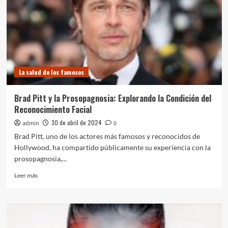
México:
Una
Perspectiva
Nutricional
y
Social
La salud de los famosos
Brad Pitt y la Prosopagnosia: Explorando la Condición del
Reconocimiento Facial
30 de abril de 2024
admin
0
Brad Pitt, uno de los actores más famosos y reconocidos de
Hollywood, ha compartido públicamente su experiencia con la
prosopagnosia,...
Leer
Leer más
más
sobre
Brad
Pitt
y