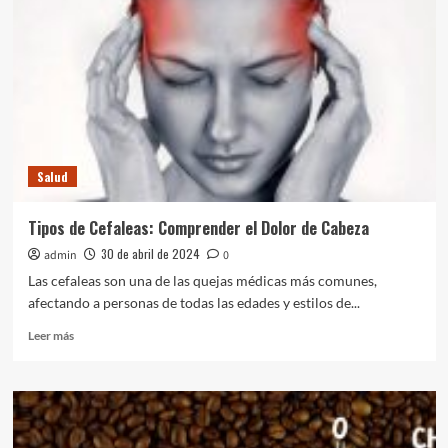
la
Prosopagnosia:
Explorando
la
Condición
del
Reconocimiento
Facial
Salud
Tipos de Cefaleas: Comprender el Dolor de Cabeza
30 de abril de 2024
admin
0
Las cefaleas son una de las quejas médicas más comunes,
afectando a personas de todas las edades y estilos de...
Leer
Leer más
más
sobre
Tipos
de
Cefaleas:
Comprender