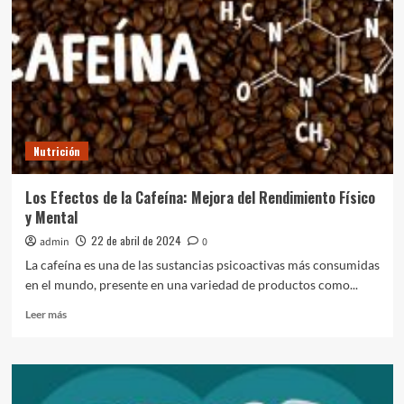
el
Dolor
de
Cabeza
Nutrición
Los Efectos de la Cafeína: Mejora del Rendimiento Físico
y Mental
22 de abril de 2024
admin
0
La cafeína es una de las sustancias psicoactivas más consumidas
en el mundo, presente en una variedad de productos como...
Leer
Leer más
más
sobre
Los
Efectos
de