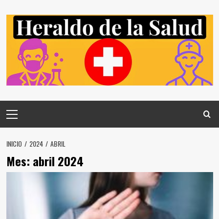
Saltar
al
contenido
Menú
principal
INICIO
2024
ABRIL
Mes:
abril 2024