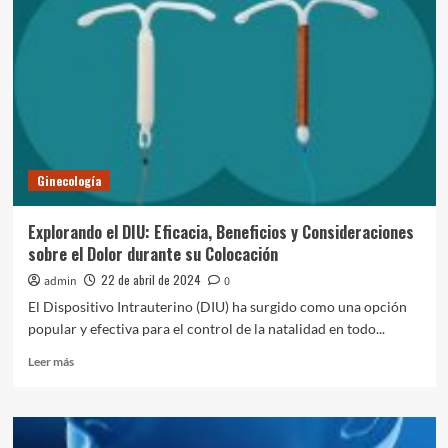
la
Cafeína:
Mejora
del
Rendimiento
Físico
y
Mental
Ginecología
Explorando el DIU: Eficacia, Beneficios y Consideraciones
sobre el Dolor durante su Colocación
22 de abril de 2024
admin
0
El Dispositivo Intrauterino (DIU) ha surgido como una opción
popular y efectiva para el control de la natalidad en todo...
Leer
Leer más
más
sobre
Explorando
el