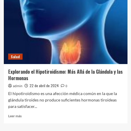
DIU:
Eficacia,
Beneficios
y
Consideraciones
sobre
el
Dolor
durante
su
Salud
Colocación
Explorando el Hipotiroidismo: Más Allá de la Glándula y las
Hormonas
22 de abril de 2024
admin
0
El hipotiroidismo es una afección médica común en la que la
glándula tiroides no produce suficientes hormonas tiroideas
para satisfacer...
Leer
Leer más
más
sobre