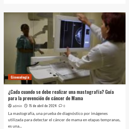
más
sobre
La
Otitis
del
Nadador:
Riesgos
de
Mantener
los
Oídos
Mojados
Ginecología
¿Cada cuando se debe realizar una mastografía? Guía
para la prevención de cáncer de Mama
15 de abril de 2024
admin
0
La mastografía, una prueba de diagnóstico por imágenes
utilizada para detectar el cáncer de mama en etapas tempranas,
es una...