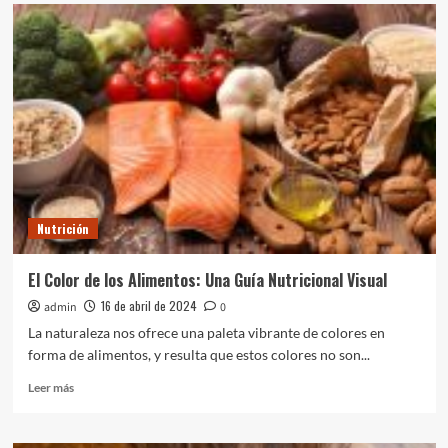
Explorando
el
Hipotiroidismo:
Más
Allá
de
la
Glándula
y
las
Hormonas
Nutrición
El Color de los Alimentos: Una Guía Nutricional Visual
16 de abril de 2024
admin
0
La naturaleza nos ofrece una paleta vibrante de colores en
forma de alimentos, y resulta que estos colores no son...
Leer
Leer más
más
sobre
El