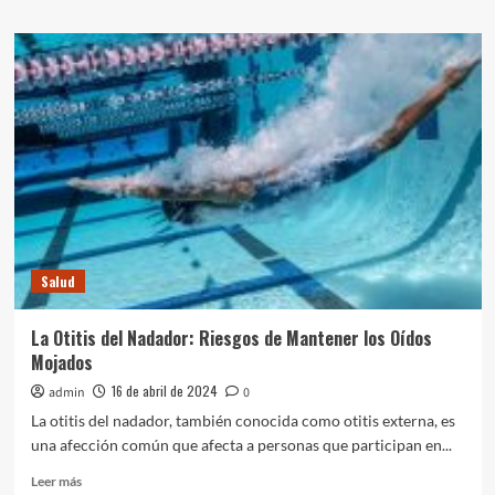
sobre
Comprendiendo
el
Síndrome
del
Corazón
Roto:
Más
Allá
de
un
Desengaño
Amoroso
Salud
La Otitis del Nadador: Riesgos de Mantener los Oídos
Mojados
16 de abril de 2024
admin
0
La otitis del nadador, también conocida como otitis externa, es
una afección común que afecta a personas que participan en...
Leer
Leer más