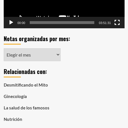
00:00
03:51:31
Notas organizadas por mes:
Notas
organizadas
por
Relacionadas con:
mes:
Desmitificando el Mito
Ginecología
La salud de los famosos
Nutrición