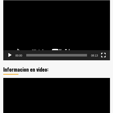
Reproductor
de
vídeo
00:00
08:13
Informacion en video:
Reproductor
de
vídeo