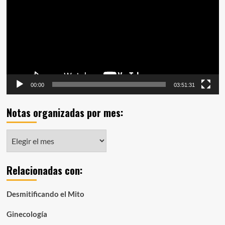
vídeo
00:00
03:51:31
Notas organizadas por mes:
Notas
organizadas
por
Relacionadas con:
mes:
Desmitificando el Mito
Ginecología