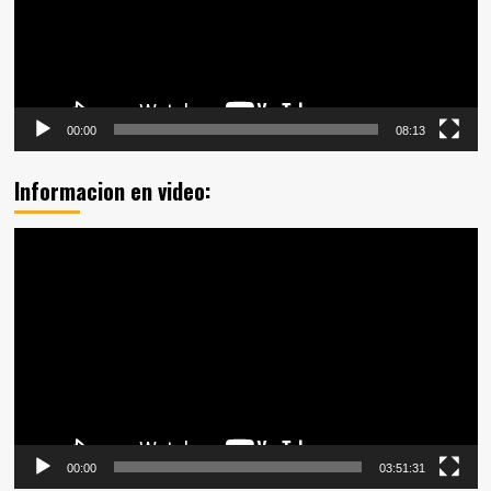
00:00
08:13
Informacion en video:
Reproductor
de
vídeo
00:00
03:51:31