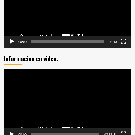
00:00
08:13
Informacion en video:
Reproductor
de
vídeo
00:00
03:51:31