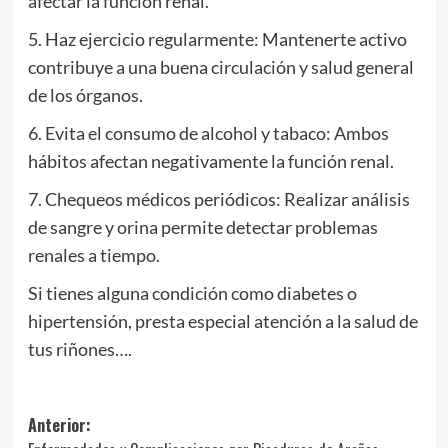
afectar la función renal.
5. Haz ejercicio regularmente: Mantenerte activo
contribuye a una buena circulación y salud general
de los órganos.
6. Evita el consumo de alcohol y tabaco: Ambos
hábitos afectan negativamente la función renal.
7. Chequeos médicos periódicos: Realizar análisis
de sangre y orina permite detectar problemas
renales a tiempo.
Si tienes alguna condición como diabetes o
hipertensión, presta especial atención a la salud de
tus riñones….
Navegación
Anterior: