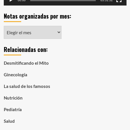
00:00
03:51:31
Notas organizadas por mes:
Notas
organizadas
por
Relacionadas con:
mes:
Desmitificando el Mito
Ginecología
La salud de los famosos
Nutrición
Pediatría
Salud