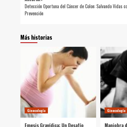
Navegación
Detección Oportuna del Cáncer de Colon: Salvando Vidas c
de
Prevención
entradas
Más historias
Ginecología
Ginecología
Emesis Gravídica: Un Desafío
Maniobra d