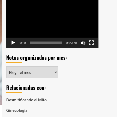
de
vídeo
00:00
03:51:31
Notas organizadas por mes:
Notas
organizadas
por
Relacionadas con:
mes:
Desmitificando el Mito
Ginecología