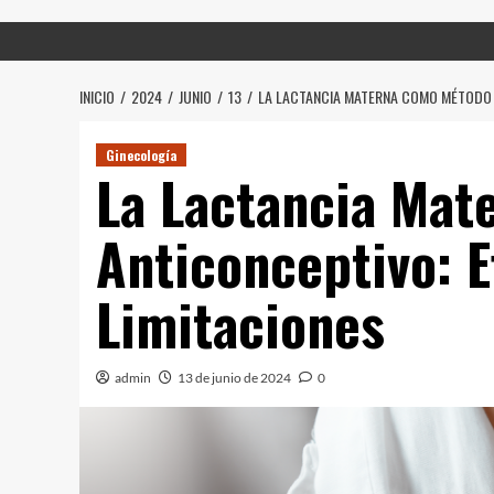
INICIO
2024
JUNIO
13
LA LACTANCIA MATERNA COMO MÉTODO A
Ginecología
La Lactancia Mat
Anticonceptivo: E
Limitaciones
admin
13 de junio de 2024
0