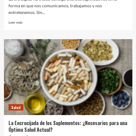
forma en que nos comunicamos, trabajamos y nos
entretenemos. Sin...
Leer
Leer más
más
sobre
El
Impacto
de
la
Tecnología
en
la
Salud
Mental
Salud
La Encrucijada de los Suplementos: ¿Necesarios para una
Óptima Salud Actual?