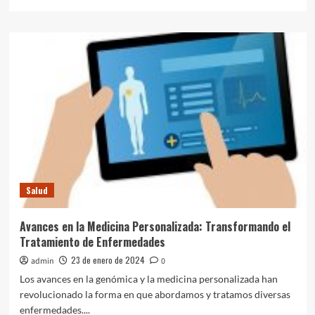
más
sobre
Educación
para
la
Salud:
Fortaleciendo
Comunidades
y
Transformando
Vidas
Salud
Avances en la Medicina Personalizada: Transformando el
Tratamiento de Enfermedades
23 de enero de 2024
admin
0
Los avances en la genómica y la medicina personalizada han
revolucionado la forma en que abordamos y tratamos diversas
enfermedades....