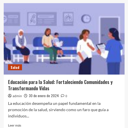
Desafíos
Éticos
en
la
Manipulación
Genética:
Navegando
entre
Promesas
y
Preocupaciones
Salud
Educación para la Salud: Fortaleciendo Comunidades y
Transformando Vidas
30 de enero de 2024
admin
0
La educación desempeña un papel fundamental en la
promoción de la salud, sirviendo como un faro que guía a
individuos...
Leer
Leer más