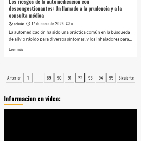
Los riesgos de la automedicación con
descongestionantes: Un llamado a la prudencia y a la
consulta médica
17 de enero de 2024
admin
0
La automedicación ha sido una práctica común en la búsqueda
de alivio rápido para diversos síntomas, y los inhaladores para...
Leer
Leer más
más
sobre
Los
riesgos
Paginación
Anterior
1
89
90
91
93
94
95
Siguiente
…
92
de
de
la
automedicación
entradas
Informacion en video:
con
descongestionantes:
Un
Reproductor
llamado
de
a
la
vídeo
prudencia
y