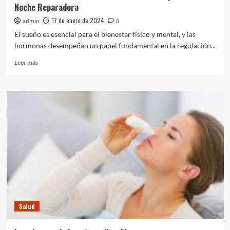
Noche Reparadora
17 de enero de 2024
admin
0
El sueño es esencial para el bienestar físico y mental, y las
hormonas desempeñan un papel fundamental en la regulación...
Leer
Leer más
más
sobre
El
Poder
de
las
Hormonas
del
Sueño:
Claves
para
una
Noche
Reparadora
Salud