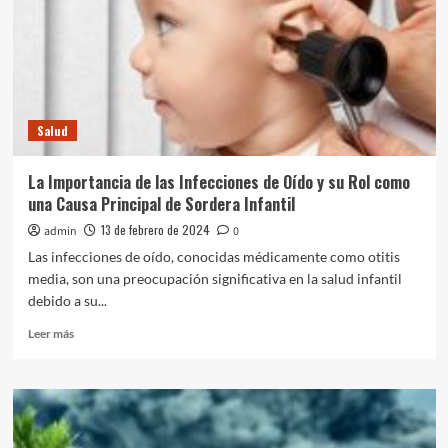
Salud
Esclerosis lateral amiotrófica (ELA): qué es,
causas, síntomas, diagnóstico y tratamiento
4
Salud
Salud
Encefalopatía: causas, síntomas, diagnóstico,
tratamiento y prevención
La Importancia de las Infecciones de Oído y su Rol como
5
una Causa Principal de Sordera Infantil
13 de febrero de 2024
admin
0
Salud
Las infecciones de oído, conocidas médicamente como otitis
Insuficiencia cardíaca: causas, síntomas, tipos
media, son una preocupación significativa en la salud infantil
y tratamiento
1
debido a su...
Leer
Leer más
más
Salud
sobre
Sífilis: causas, etapas, síntomas y prevención
La
2
Importancia
de
las