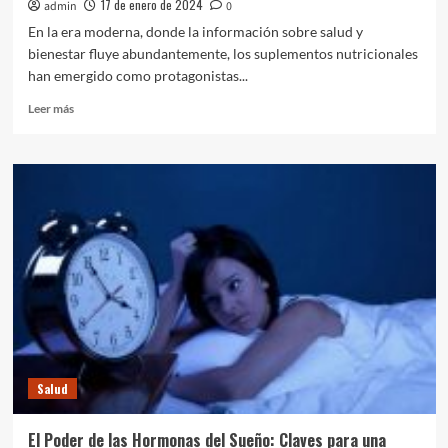
17 de enero de 2024
admin
0
En la era moderna, donde la información sobre salud y
bienestar fluye abundantemente, los suplementos nutricionales
han emergido como protagonistas...
Leer
Leer más
más
sobre
La
Encrucijada
de
los
Suplementos:
¿Necesarios
para
una
Óptima
Salud
Actual?
Salud
El Poder de las Hormonas del Sueño: Claves para una