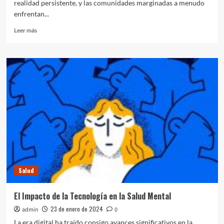
realidad persistente, y las comunidades marginadas a menudo
enfrentan...
Leer
Leer más
más
sobre
Desafíos
de
la
Atención
Médica
en
Comunidades
Marginadas
Salud
El Impacto de la Tecnología en la Salud Mental
23 de enero de 2024
admin
0
La era digital ha traído consigo avances significativos en la