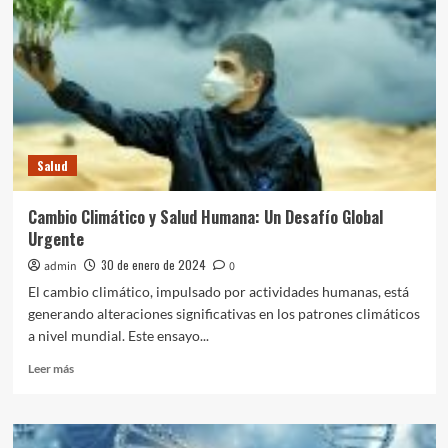
Salud
Infecciones
Lupus eritematoso sistémico: qué es, causas,
de
síntomas, diagnóstico y tratamiento
Oído
3
y
su
Rol
Salud
como
Esclerosis lateral amiotrófica (ELA): qué es,
una
causas, síntomas, diagnóstico y tratamiento
Salud
Causa
4
Principal
de
Cambio Climático y Salud Humana: Un Desafío Global
Sordera
Salud
Urgente
Infantil
Encefalopatía: causas, síntomas, diagnóstico,
30 de enero de 2024
admin
0
tratamiento y prevención
5
El cambio climático, impulsado por actividades humanas, está
generando alteraciones significativas en los patrones climáticos
a nivel mundial. Este ensayo...
Leer
Leer más
más
sobre
Cambio
Climático