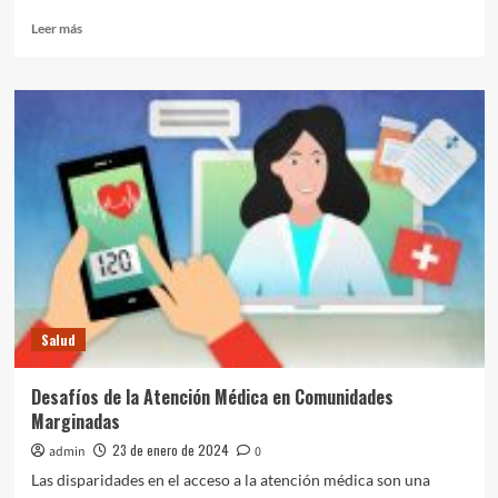
Leer
Leer más
más
sobre
Avances
en
la
Medicina
Personalizada:
Transformando
el
Tratamiento
de
Enfermedades
Salud
Desafíos de la Atención Médica en Comunidades
Marginadas
23 de enero de 2024
admin
0
Las disparidades en el acceso a la atención médica son una