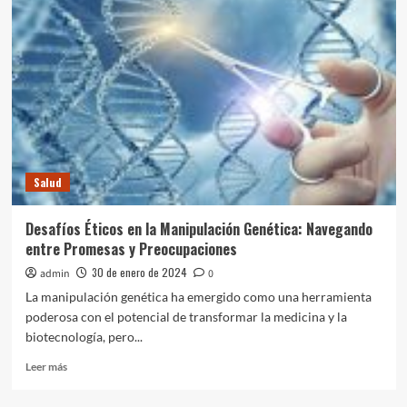
y
Salud
Humana:
Un
Desafío
Global
Urgente
Salud
Desafíos Éticos en la Manipulación Genética: Navegando
entre Promesas y Preocupaciones
30 de enero de 2024
admin
0
La manipulación genética ha emergido como una herramienta
poderosa con el potencial de transformar la medicina y la
biotecnología, pero...
Leer
Leer más
más
sobre