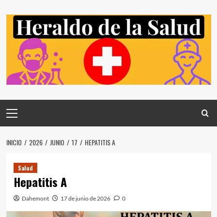
Saltar
al
contenido
Menú
principal
INICIO
2026
JUNIO
17
HEPATITIS A
Salud
Hepatitis A
Dahemont
17 de junio de 2026
0