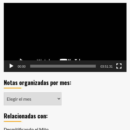
Reproductor
de
vídeo
00:00
03:51:31
Notas organizadas por mes:
Notas
organizadas
por
Relacionadas con:
mes:
Desmitificando el Mito