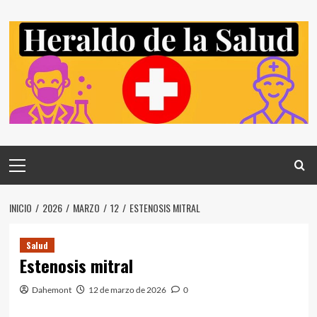
Saltar
al
contenido
Menú
principal
INICIO
2026
MARZO
12
ESTENOSIS MITRAL
Salud
Estenosis mitral
Dahemont
12 de marzo de 2026
0