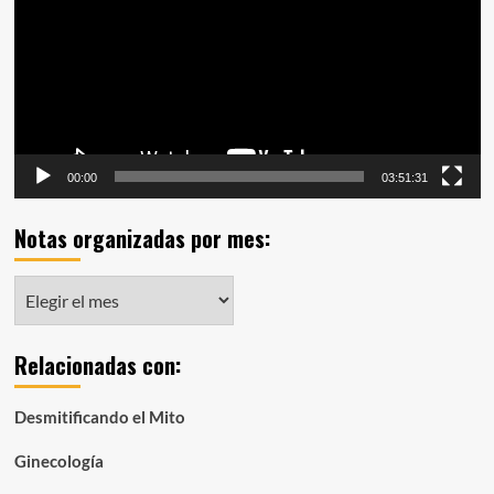
vídeo
00:00
03:51:31
Notas organizadas por mes:
Notas
organizadas
por
Relacionadas con:
mes:
Desmitificando el Mito
Ginecología