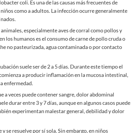
bacter coli. Es una de las causas más frecuentes de
a niños como a adultos. La infección ocurre generalmente
inados.
s animales, especialmente aves de corral como pollos y
ón en los humanos es el consumo de carne de pollo cruda o
che no pasteurizada, agua contaminada o por contacto
cubación suele ser de 2 a 5 días. Durante este tiempo el
 comienza a producir inflamación en la mucosa intestinal,
 la enfermedad.
e a veces puede contener sangre, dolor abdominal
suele durar entre 3 y 7 días, aunque en algunos casos puede
ién experimentan malestar general, debilidad y dolor
 y se resuelve por sí sola. Sin embargo, en niños