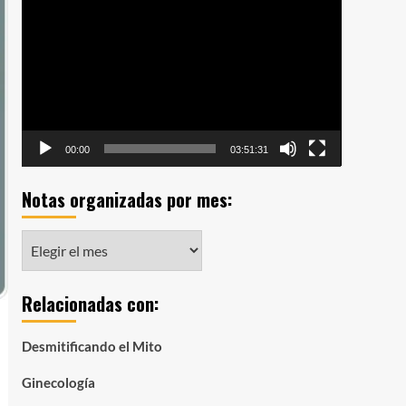
de
vídeo
00:00
03:51:31
Notas organizadas por mes:
Notas
organizadas
por
Relacionadas con:
mes:
Desmitificando el Mito
Ginecología