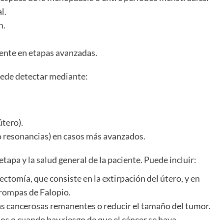
l.
n.
tente en etapas avanzadas.
uede detectar mediante:
útero).
 resonancias) en casos más avanzados.
etapa y la salud general de la paciente. Puede incluir:
ctomía, que consiste en la extirpación del útero, y en
trompas de Falopio.
las cancerosas remanentes o reducir el tamaño del tumor.
s o cuando hay riesgo de que el cáncer se haya