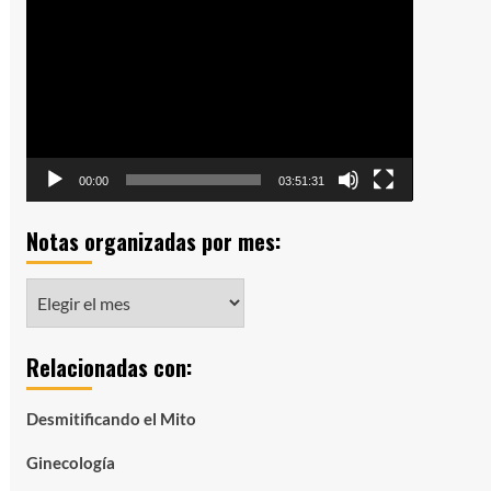
de
vídeo
00:00
03:51:31
Notas organizadas por mes:
Notas
organizadas
por
Relacionadas con:
mes:
Desmitificando el Mito
Ginecología