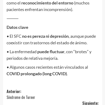
como el
reconocimiento del entorno
(muchos
pacientes enfrentan incomprensión).
⸻
Datos clave
• El SFC
no es pereza ni depresión
, aunque puede
coexistir con trastornos del estado de ánimo.
• La enfermedad
puede fluctuar
, con “brotes” y
periodos de relativa mejoría.
• Algunos casos recientes están vinculados al
COVID prolongado (long COVID)
.
Navegación
Anterior:
Síndrome de Turner
de
Siguiente: