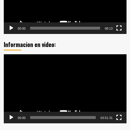
00:00
08:13
Informacion en video:
Reproductor
de
vídeo
00:00
03:51:31