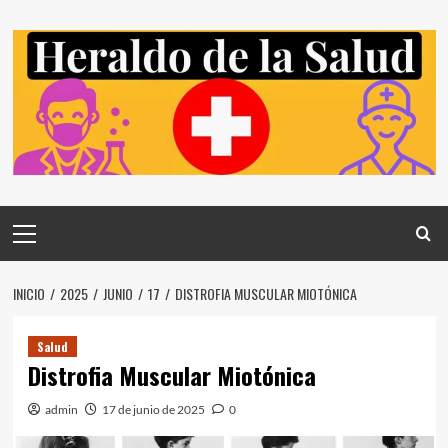
Saltar
al
contenido
Menú
principal
INICIO
2025
JUNIO
17
DISTROFIA MUSCULAR MIOTÓNICA
Salud
Distrofia Muscular Miotónica
admin
17 de junio de 2025
0