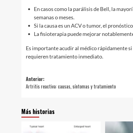
En casos como la parálisis de Bell, la mayo
semanas o meses.
Si la causa es un ACV o tumor, el pronóstico
La fisioterapia puede mejorar notablemente
Es importante acudir al médico rápidamente si s
requieren tratamiento inmediato.
Navegación
Anterior:
Artritis reactiva: causas, síntomas y tratamiento
de
entradas
Más historias