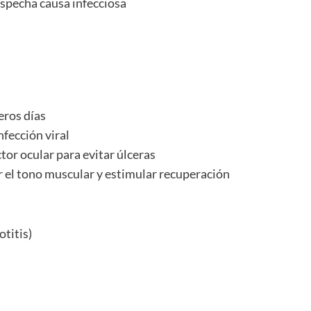
sospecha causa infecciosa
eros días
nfección viral
ctor ocular para evitar úlceras
er el tono muscular y estimular recuperación
otitis)