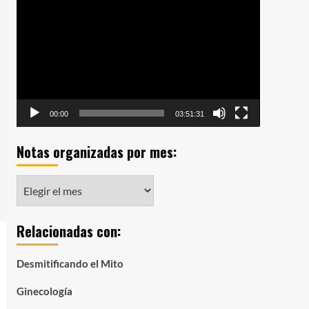
de
vídeo
00:00
03:51:31
Notas organizadas por mes:
Notas
organizadas
por
Relacionadas con:
mes:
Desmitificando el Mito
Ginecología