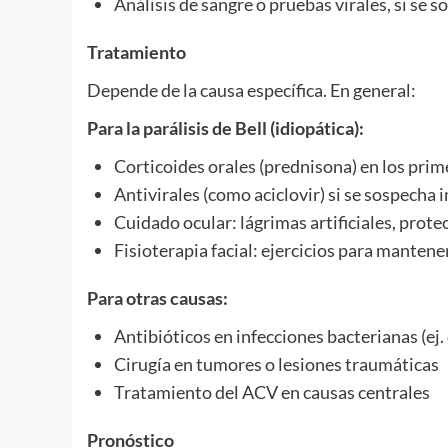
Análisis de sangre o pruebas virales, si se 
Tratamiento
Depende de la causa específica. En general:
Para la parálisis de Bell (idiopática):
Corticoides orales (prednisona) en los prim
Antivirales (como aciclovir) si se sospecha i
Cuidado ocular: lágrimas artificiales, prote
Fisioterapia facial: ejercicios para manten
Para otras causas:
Antibióticos en infecciones bacterianas (ej. 
Cirugía en tumores o lesiones traumáticas
Tratamiento del ACV en causas centrales
Pronóstico