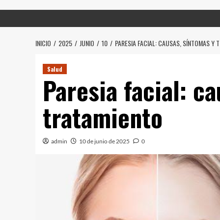
INICIO
2025
JUNIO
10
PARESIA FACIAL: CAUSAS, SÍNTOMAS Y 
Salud
Paresia facial: c
tratamiento
admin
10 de junio de 2025
0