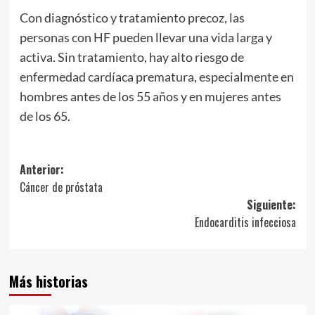
Con diagnóstico y tratamiento precoz, las
personas con HF pueden llevar una vida larga y
activa. Sin tratamiento, hay alto riesgo de
enfermedad cardíaca prematura, especialmente en
hombres antes de los 55 años y en mujeres antes
de los 65.
Navegación
Anterior:
Cáncer de próstata
de
Siguiente:
entradas
Endocarditis infecciosa
Más historias