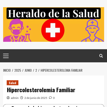
Saltar
al
contenido
Menú
principal
INICIO
2025
JUNIO
2
HIPERCOLESTEROLEMIA FAMILIAR
Salud
Hipercolesterolemia Familiar
admin
2 de junio de 2025
0