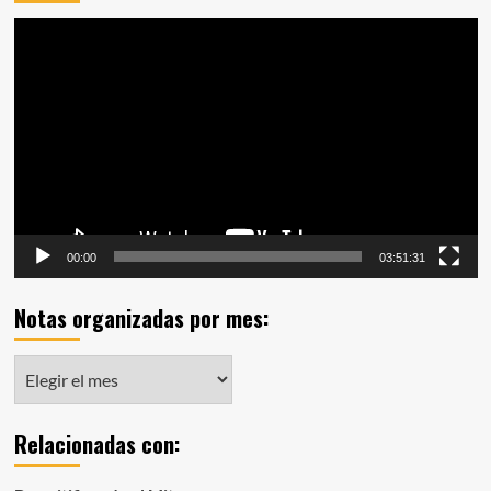
Reproductor
de
vídeo
00:00
03:51:31
Notas organizadas por mes:
Notas
organizadas
por
Relacionadas con:
mes: