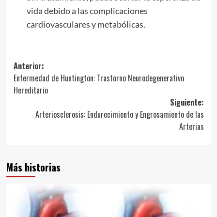
vida debido a las complicaciones
cardiovasculares y metabólicas.
Navegación
Anterior:
Enfermedad de Huntington: Trastorno Neurodegenerativo
de
Hereditario
entradas
Siguiente:
Arteriosclerosis: Endurecimiento y Engrosamiento de las
Arterias
Más historias