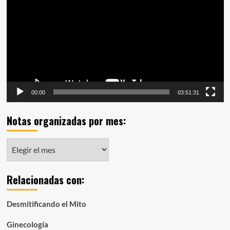
vídeo
00:00
03:51:31
Notas organizadas por mes:
Notas
organizadas
por
Relacionadas con:
mes:
Desmitificando el Mito
Ginecología