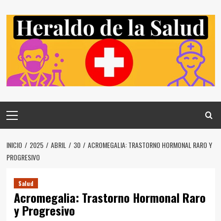
Saltar
al
contenido
Menú
principal
INICIO
2025
ABRIL
30
ACROMEGALIA: TRASTORNO HORMONAL RARO Y
PROGRESIVO
Salud
Acromegalia: Trastorno Hormonal Raro
y Progresivo