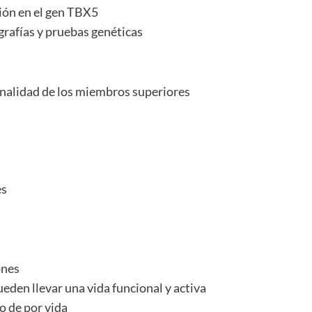
ión en el gen TBX5
rafías y pruebas genéticas
onalidad de los miembros superiores
es
ones
eden llevar una vida funcional y activa
o de por vida