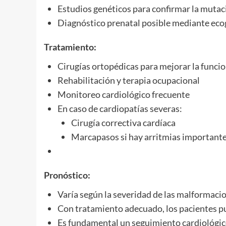
Estudios genéticos para confirmar la mutac
Diagnóstico prenatal posible mediante ecog
Tratamiento:
Cirugías ortopédicas para mejorar la funci
Rehabilitación y terapia ocupacional
Monitoreo cardiológico frecuente
En caso de cardiopatías severas:
Cirugía correctiva cardíaca
Marcapasos si hay arritmias important
Pronóstico:
Varía según la severidad de las malformaci
Con tratamiento adecuado, los pacientes pu
Es fundamental un seguimiento cardiológic