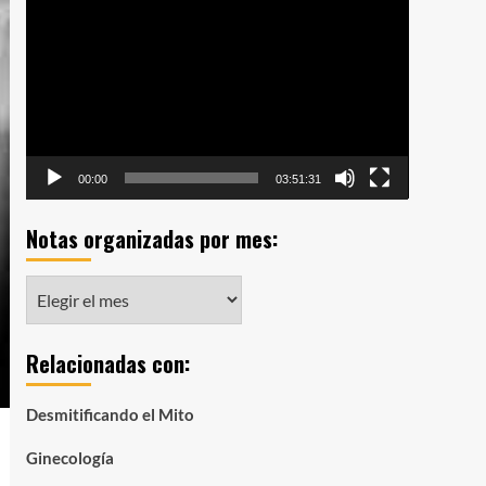
de
vídeo
00:00
03:51:31
Notas organizadas por mes:
Notas
organizadas
por
Relacionadas con:
mes:
Desmitificando el Mito
Ginecología