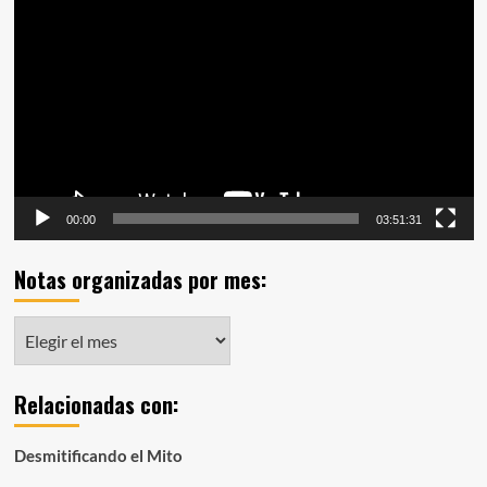
de
vídeo
00:00
03:51:31
Notas organizadas por mes:
Notas
organizadas
por
Relacionadas con:
mes:
Desmitificando el Mito