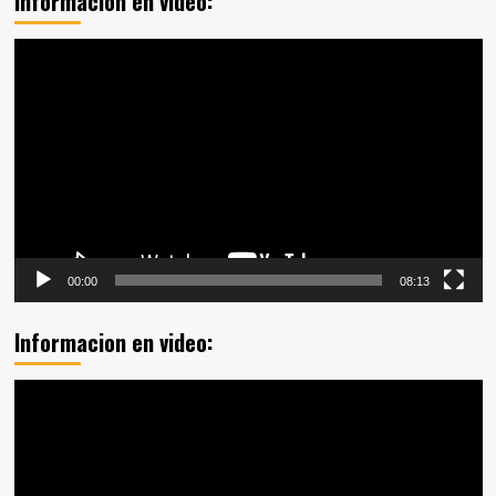
Informacion en video:
Reproductor
de
vídeo
00:00
08:13
Informacion en video:
Reproductor
de
vídeo