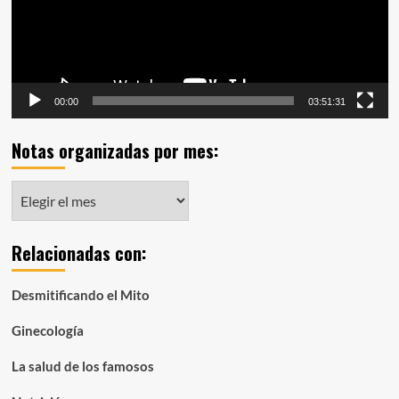
00:00
03:51:31
Notas organizadas por mes:
Notas
organizadas
por
Relacionadas con:
mes:
Desmitificando el Mito
Ginecología
La salud de los famosos