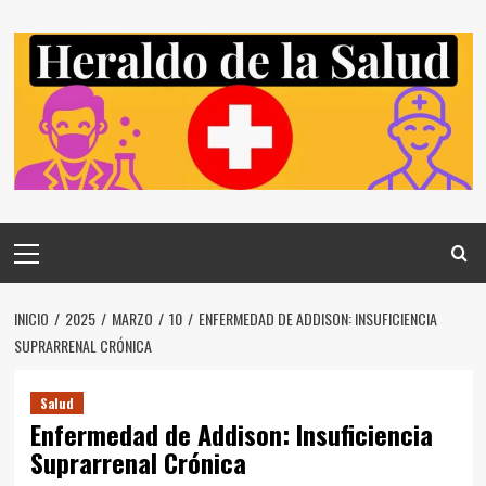
Saltar
al
contenido
Menú
principal
INICIO
2025
MARZO
10
ENFERMEDAD DE ADDISON: INSUFICIENCIA
SUPRARRENAL CRÓNICA
Salud
Enfermedad de Addison: Insuficiencia
Suprarrenal Crónica