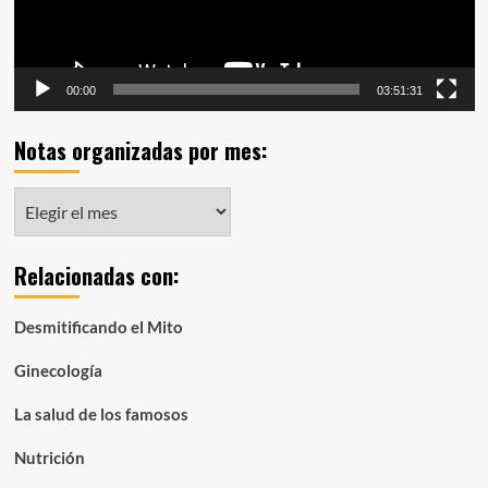
00:00
03:51:31
Notas organizadas por mes:
Notas
organizadas
por
Relacionadas con:
mes:
Desmitificando el Mito
Ginecología
La salud de los famosos
Nutrición