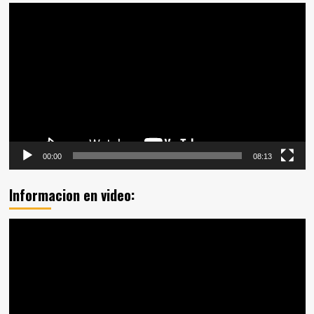
Reproductor
de
vídeo
00:00
08:13
Informacion en video:
Reproductor
de
vídeo