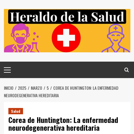
Saltar
al
contenido
Menú
principal
INICIO
2025
MARZO
5
COREA DE HUNTINGTON: LA ENFERMEDAD
NEURODEGENERATIVA HEREDITARIA
Salud
Corea de Huntington: La enfermedad
neurodegenerativa hereditaria