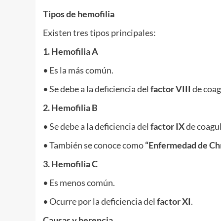
Tipos de hemofilia
Existen tres tipos principales:
1. Hemofilia A
• Es la más común.
• Se debe a la deficiencia del
factor VIII
de coag
2. Hemofilia B
• Se debe a la deficiencia del
factor IX
de coagul
• También se conoce como
“Enfermedad de Ch
3. Hemofilia C
• Es menos común.
• Ocurre por la deficiencia del
factor XI
.
Causas y herencia