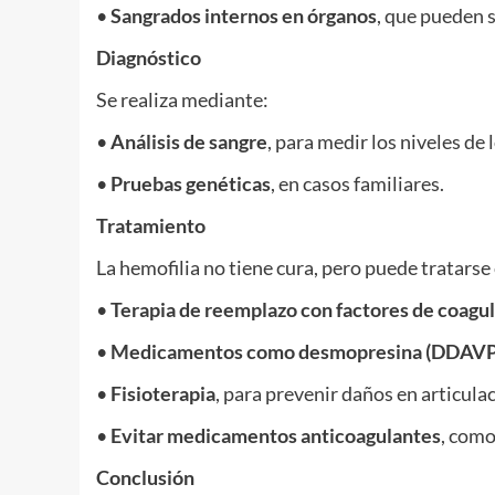
•
Sangrados internos en órganos
, que pueden s
Diagnóstico
Se realiza mediante:
•
Análisis de sangre
, para medir los niveles de 
•
Pruebas genéticas
, en casos familiares.
Tratamiento
La hemofilia no tiene cura, pero puede tratarse
•
Terapia de reemplazo con factores de coagu
•
Medicamentos como desmopresina (DDAVP
•
Fisioterapia
, para prevenir daños en articula
•
Evitar medicamentos anticoagulantes
, como
Conclusión