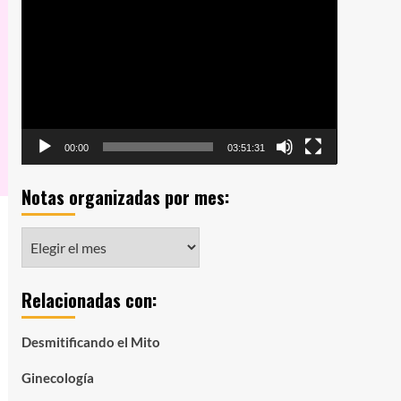
de
vídeo
00:00
03:51:31
Notas organizadas por mes:
Notas
organizadas
por
Relacionadas con:
mes:
Desmitificando el Mito
Ginecología