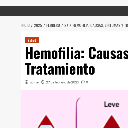
INICIO
2025
FEBRERO
27
HEMOFILIA: CAUSAS, SÍNTOMAS Y T
Salud
Hemofilia: Causas
Tratamiento
admin
27 de febrero de 2025
0