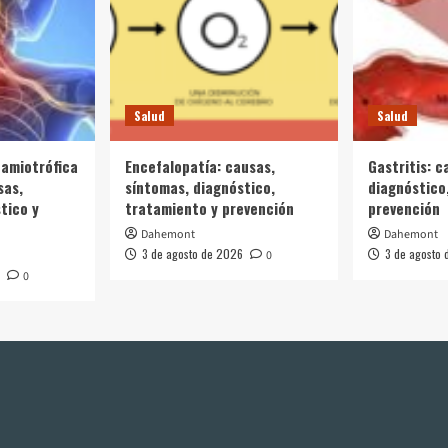
Salud
Salud
 amiotrófica
Encefalopatía: causas,
Gastritis: c
sas,
síntomas, diagnóstico,
diagnóstico
tico y
tratamiento y prevención
prevención
Dahemont
Dahemont
3 de agosto de 2026
3 de agosto
0
0