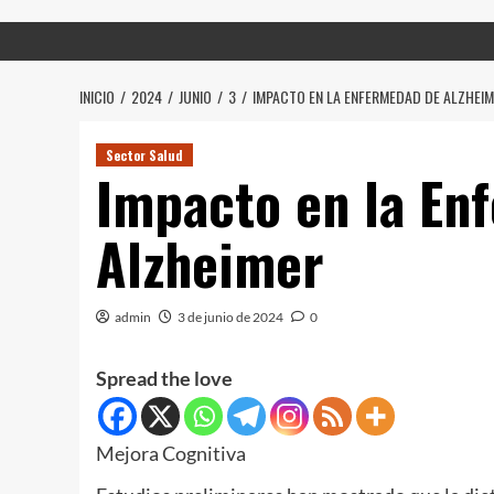
INICIO
2024
JUNIO
3
IMPACTO EN LA ENFERMEDAD DE ALZHEI
Sector Salud
Impacto en la En
Alzheimer
admin
3 de junio de 2024
0
Spread the love
Mejora Cognitiva