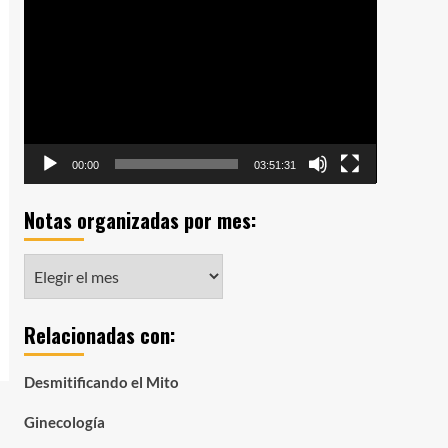
de
vídeo
00:00
03:51:31
Notas organizadas por mes:
Notas
organizadas
por
Relacionadas con:
mes:
Desmitificando el Mito
Ginecología