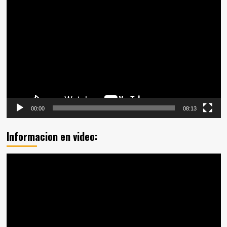
Reproductor
de
vídeo
00:00
08:13
Informacion en video:
Reproductor
de
vídeo