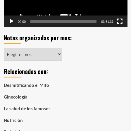
00:00
03:51:31
Notas organizadas por mes:
Notas
organizadas
por
Relacionadas con:
mes:
Desmitificando el Mito
Ginecología
La salud de los famosos
Nutrición