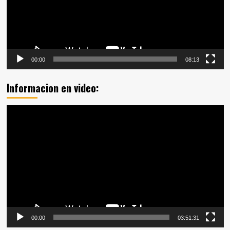
00:00
08:13
Informacion en video:
Reproductor
de
vídeo
00:00
03:51:31