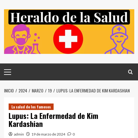
Saltar
al
contenido
Menú
principal
INICIO
2024
MARZO
19
LUPUS: LA ENFERMEDAD DE KIM KARDASHIAN
La salud de los famosos
Lupus: La Enfermedad de Kim
Kardashian
admin
19 de marzo de 2024
0