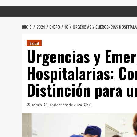
INICIO
2024
ENERO
16
URGENCIAS Y EMERGENCIAS HOSPITALA
Salud
Urgencias y Emer
Hospitalarias: C
Distinción para 
admin
16 de enero de 2024
0