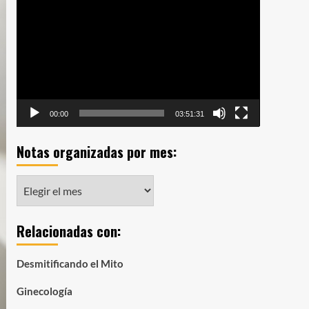
de
vídeo
00:00
03:51:31
Notas organizadas por mes:
Notas
organizadas
por
Relacionadas con:
mes:
Desmitificando el Mito
Ginecología