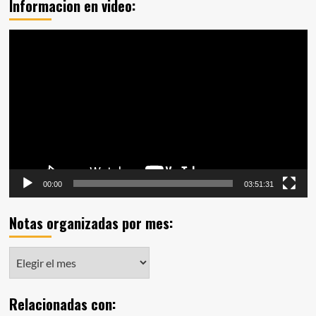
Informacion en video:
Reproductor
de
vídeo
00:00
03:51:31
Notas organizadas por mes:
Notas
organizadas
por
Relacionadas con:
mes: