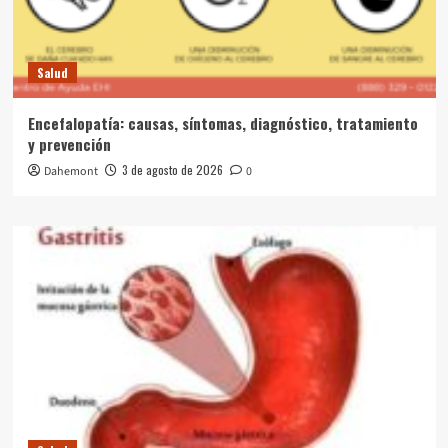
Salud
Encefalopatía: causas, síntomas, diagnóstico, tratamiento
y prevención
3 de agosto de 2026
Dahemont
0