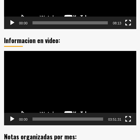
00:00
08:13
Informacion en video:
Reproductor
de
vídeo
00:00
03:51:31
Notas organizadas por mes: