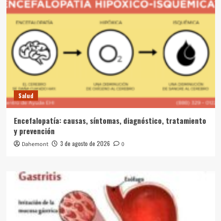
Salud
Encefalopatía: causas, síntomas, diagnóstico, tratamiento
y prevención
3 de agosto de 2026
Dahemont
0