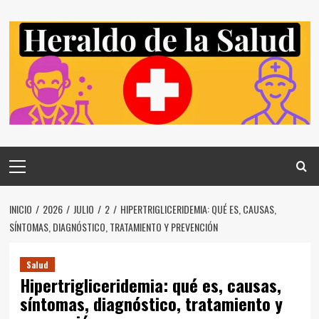
Saltar
al
contenido
Menú
principal
INICIO
2026
JULIO
2
HIPERTRIGLICERIDEMIA: QUÉ ES, CAUSAS,
SÍNTOMAS, DIAGNÓSTICO, TRATAMIENTO Y PREVENCIÓN
Salud
Hipertrigliceridemia: qué es, causas,
síntomas, diagnóstico, tratamiento y