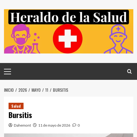
Saltar
al
contenido
Menú
principal
INICIO
2026
MAYO
11
BURSITIS
Salud
Bursitis
Dahemont
11 de mayo de 2026
0