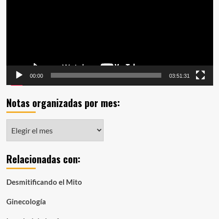
00:00
03:51:31
Notas organizadas por mes:
Notas
organizadas
por
Relacionadas con:
mes:
Desmitificando el Mito
Ginecología