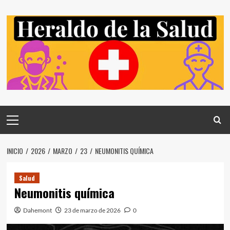
Saltar
al
contenido
Menú
principal
INICIO
2026
MARZO
23
NEUMONITIS QUÍMICA
Salud
Neumonitis química
Dahemont
23 de marzo de 2026
0