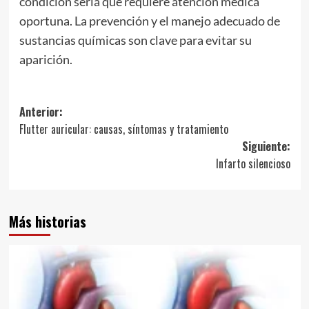
condición seria que requiere atención médica
oportuna. La prevención y el manejo adecuado de
sustancias químicas son clave para evitar su
aparición.
Navegación
Anterior:
Flutter auricular: causas, síntomas y tratamiento
de
Siguiente:
entradas
Infarto silencioso
Más historias