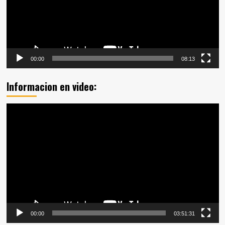
00:00
08:13
Informacion en video:
Reproductor
de
vídeo
00:00
03:51:31