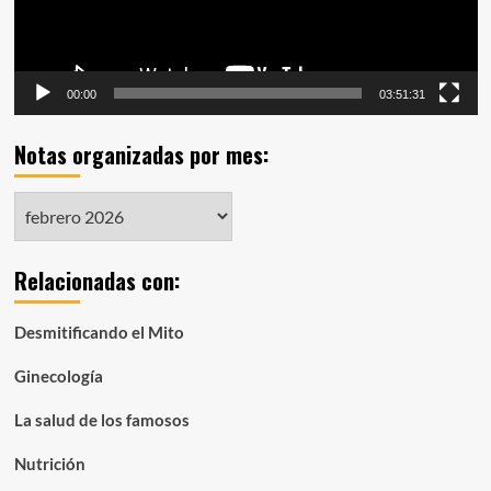
00:00
03:51:31
Notas organizadas por mes:
Notas
organizadas
por
Relacionadas con:
mes:
Desmitificando el Mito
Ginecología
La salud de los famosos
Nutrición