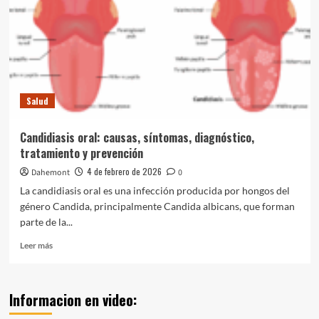
Salud
Candidiasis oral: causas, síntomas, diagnóstico,
tratamiento y prevención
4 de febrero de 2026
Dahemont
0
La candidiasis oral es una infección producida por hongos del
género Candida, principalmente Candida albicans, que forman
parte de la...
Leer
Leer más
más
sobre
Candidiasis
Informacion en video:
oral:
causas,