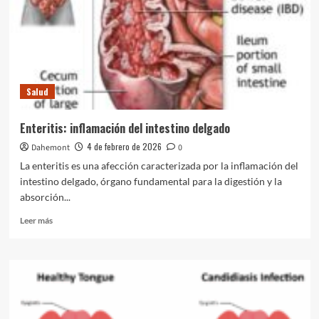
Salud
Enteritis: inflamación del intestino delgado
4 de febrero de 2026
Dahemont
0
La enteritis es una afección caracterizada por la inflamación del
intestino delgado, órgano fundamental para la digestión y la
absorción...
Leer
Leer más
más
sobre
Enteritis:
inflamación
del
intestino
delgado