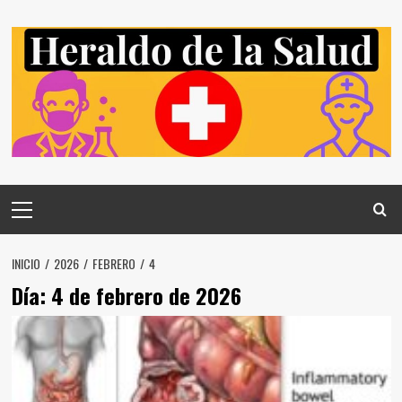
Saltar
al
contenido
Menú
principal
INICIO
2026
FEBRERO
4
Día:
4 de febrero de 2026