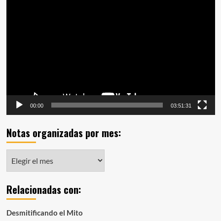
Reproductor
de
vídeo
00:00
03:51:31
Notas organizadas por mes:
Notas
organizadas
por
Relacionadas con:
mes:
Desmitificando el Mito