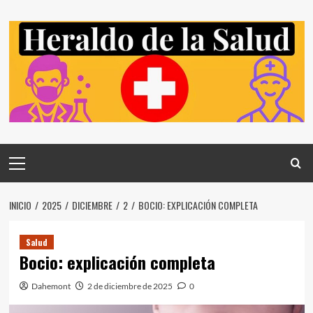
Saltar
al
contenido
Menú
principal
INICIO
2025
DICIEMBRE
2
BOCIO: EXPLICACIÓN COMPLETA
Salud
Bocio: explicación completa
Dahemont
2 de diciembre de 2025
0