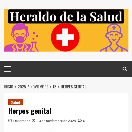
Saltar
al
contenido
Menú
principal
INICIO
2025
NOVIEMBRE
13
HERPES GENITAL
Salud
Herpes genital
Dahemont
13 de noviembre de 2025
0