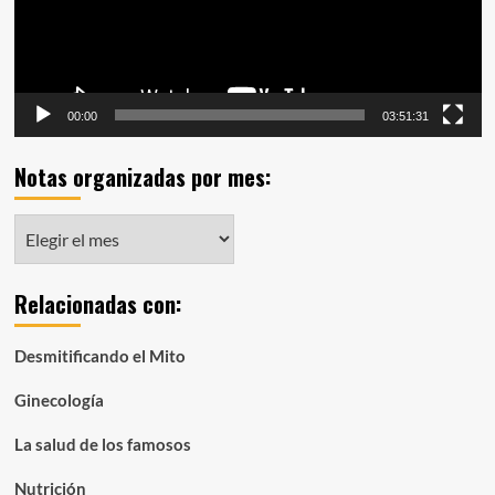
00:00
03:51:31
Notas organizadas por mes:
Notas
organizadas
por
Relacionadas con:
mes:
Desmitificando el Mito
Ginecología
La salud de los famosos
Nutrición