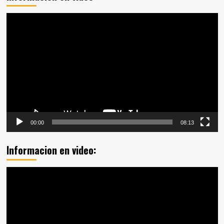
Reproductor
de
vídeo
00:00
08:13
Informacion en video:
Reproductor
de
vídeo