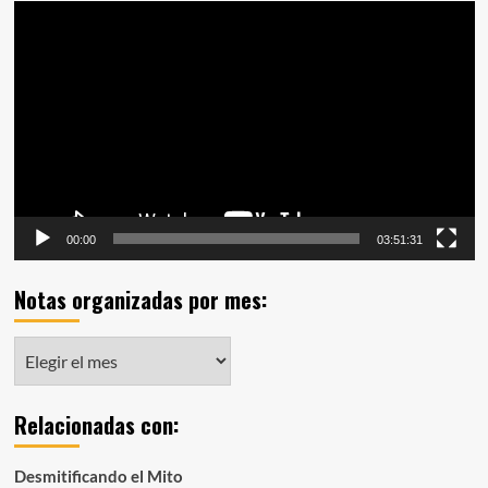
Reproductor
de
vídeo
00:00
03:51:31
Notas organizadas por mes:
Notas
organizadas
por
Relacionadas con:
mes:
Desmitificando el Mito