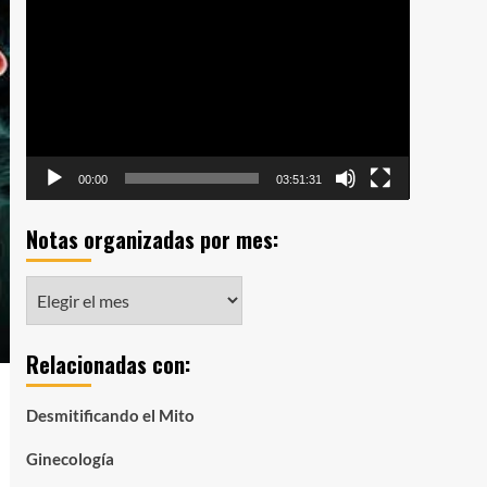
de
vídeo
00:00
03:51:31
Notas organizadas por mes:
Notas
organizadas
por
Relacionadas con:
mes:
Desmitificando el Mito
Ginecología