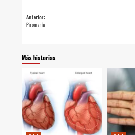
Navegación
Anterior:
Piromanía
de
entradas
Más historias