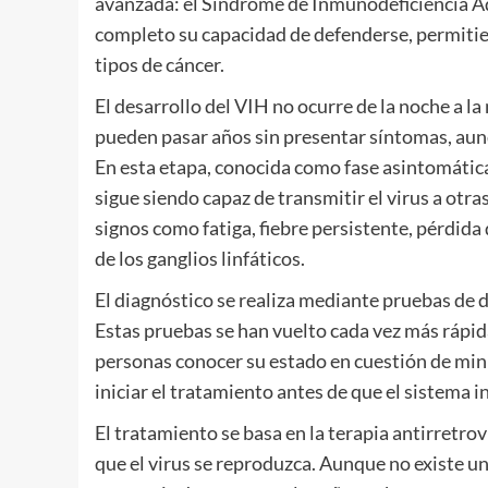
avanzada: el Síndrome de Inmunodeficiencia Adq
completo su capacidad de defenderse, permitien
tipos de cáncer.
El desarrollo del VIH no ocurre de la noche a l
pueden pasar años sin presentar síntomas, aun
En esta etapa, conocida como fase asintomática
sigue siendo capaz de transmitir el virus a otr
signos como fatiga, fiebre persistente, pérdida
de los ganglios linfáticos.
El diagnóstico se realiza mediante pruebas de d
Estas pruebas se han vuelto cada vez más rápida
personas conocer su estado en cuestión de minu
iniciar el tratamiento antes de que el sistema 
El tratamiento se basa en la terapia antirretr
que el virus se reproduzca. Aunque no existe un