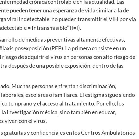
enfermedad crónica controlable en la actualidad. Las
te pueden tener una esperanza de vida similar a la de
rga viral indetectable, no pueden transmitir el VIH por vía
detectable = Intransmisible” (I=I).
esarrollo de medidas preventivas altamente efectivas,
filaxis posexposición (PEP). La primera consiste en un
riesgo de adquirir el virus en personas con alto riesgo de
tra después de una posible exposición, dentro de las
licado. Muchas personas enfrentan discriminación,
laborales, escolares o familiares. El estigma sigue siendo
co temprano y el acceso al tratamiento. Por ello, los
 la investigación médica, sino también en educar,
s viven con el virus.
as gratuitas y confidenciales en los Centros Ambulatorios