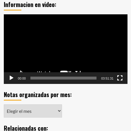
Informacion en video:
Reproductor
de
vídeo
00:00
03:51:31
Notas organizadas por mes:
Notas
organizadas
por
Relacionadas con:
mes: