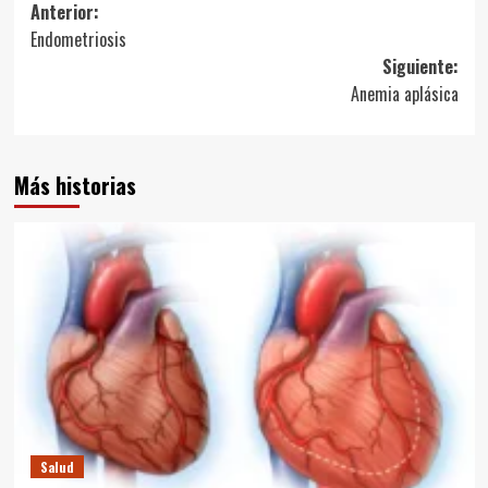
Navegación
Anterior:
Endometriosis
de
Siguiente:
entradas
Anemia aplásica
Más historias
Salud