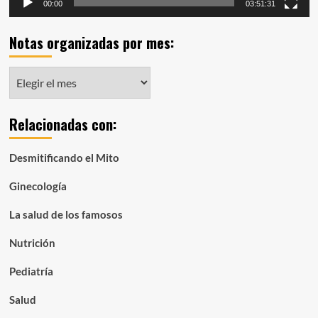
00:00
03:51:31
Notas organizadas por mes:
Notas
organizadas
por
Relacionadas con:
mes:
Desmitificando el Mito
Ginecología
La salud de los famosos
Nutrición
Pediatría
Salud