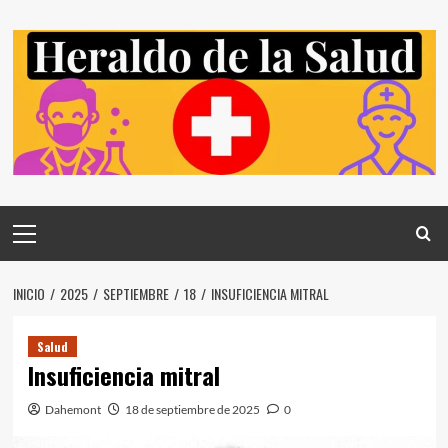
Saltar
al
contenido
Menú
principal
INICIO
2025
SEPTIEMBRE
18
INSUFICIENCIA MITRAL
Salud
Insuficiencia mitral
Dahemont
18 de septiembre de 2025
0