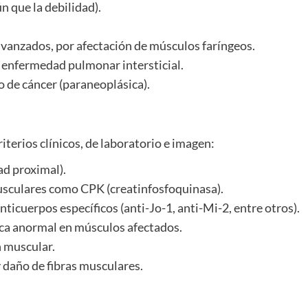
 que la debilidad).
 avanzados, por afectación de músculos faríngeos.
nfermedad pulmonar intersticial.
o de cáncer (paraneoplásica).
iterios clínicos, de laboratorio e imagen:
dad proximal).
usculares como CPK (creatinfosfoquinasa).
icuerpos específicos (anti-Jo-1, anti-Mi-2, entre otros).
ica anormal en músculos afectados.
 muscular.
 daño de fibras musculares.