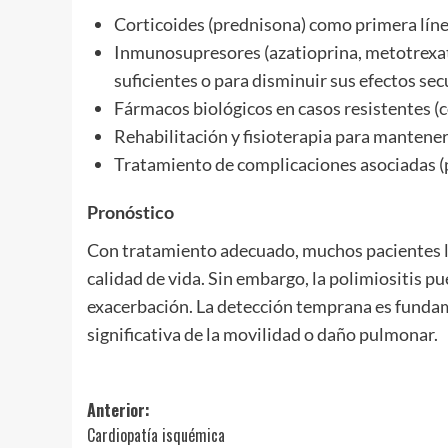
Corticoides (prednisona) como primera línea
Inmunosupresores (azatioprina, metotrexato
suficientes o para disminuir sus efectos se
Fármacos biológicos en casos resistentes (
Rehabilitación y fisioterapia para mantener 
Tratamiento de complicaciones asociadas (p
Pronóstico
Con tratamiento adecuado, muchos pacientes l
calidad de vida. Sin embargo, la polimiositis p
exacerbación. La detección temprana es fundam
significativa de la movilidad o daño pulmonar.
Navegación
Anterior:
Cardiopatía isquémica
de