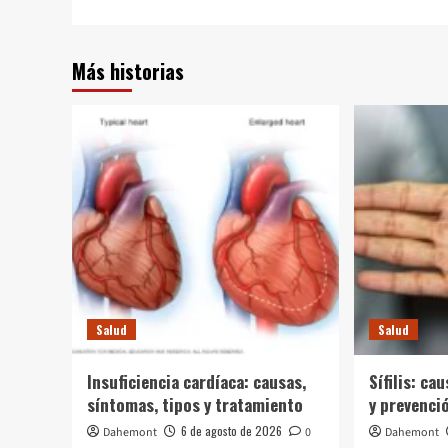
entradas
Más historias
Salud
Salud
Insuficiencia cardíaca: causas,
Sífilis: ca
síntomas, tipos y tratamiento
y prevenci
6 de agosto de 2026
Dahemont
0
Dahemont