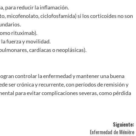
, para reducir la inflamación.
, micofenolato, ciclofosfamida) si los corticoides no son
cundarios.
como rituximab).
la fuerza y movilidad.
ulmonares, cardíacas o neoplásicas).
ogran controlar la enfermedad y mantener una buena
uede ser crónica y recurrente, con períodos de remisión y
ental para evitar complicaciones severas, como pérdida
Siguiente:
Enfermedad de Ménière