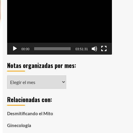
de
vídeo
00:00
03:51:31
Notas organizadas por mes:
Notas
organizadas
por
Relacionadas con:
mes:
Desmitificando el Mito
Ginecología