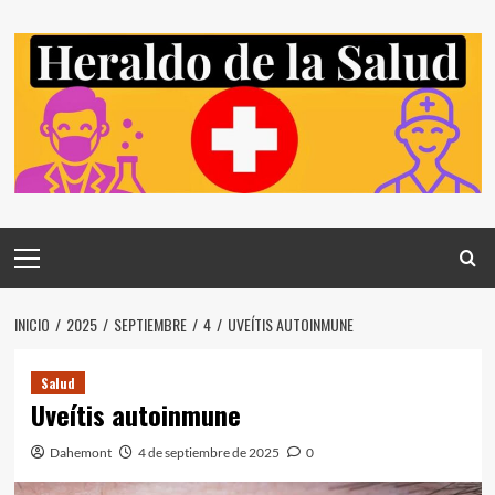
Saltar
al
contenido
Menú
principal
INICIO
2025
SEPTIEMBRE
4
UVEÍTIS AUTOINMUNE
Salud
Uveítis autoinmune
Dahemont
4 de septiembre de 2025
0