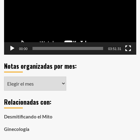
00:00
03:51:31
Notas organizadas por mes:
Notas
organizadas
por
Relacionadas con:
mes:
Desmitificando el Mito
Ginecología