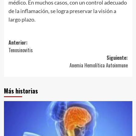
médico. En muchos casos, con un control adecuado
de la inflamación, se logra preservar la visión a
largo plazo.
Navegación
Anterior:
Tenosinovitis
de
Siguiente:
entradas
Anemia Hemolítica Autoinmune
Más historias