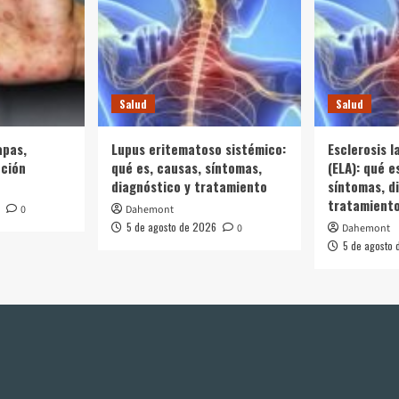
Salud
Salud
apas,
Lupus eritematoso sistémico:
Esclerosis l
nción
qué es, causas, síntomas,
(ELA): qué e
diagnóstico y tratamiento
síntomas, d
tratamient
0
Dahemont
5 de agosto de 2026
0
Dahemont
5 de agosto