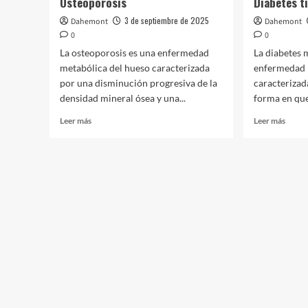
Osteoporosis
Diabetes t
3 de septiembre de 2025
Dahemont
Dahemont
0
0
La osteoporosis es una enfermedad
La diabetes m
metabólica del hueso caracterizada
enfermedad 
por una disminución progresiva de la
caracterizad
densidad mineral ósea y una...
forma en que 
Leer
Leer
Leer más
Leer más
más
más
sobre
sobre
Osteoporosis
Diabe
tipo
2