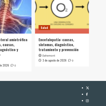
Salud
ateral amiotrófica
Encefalopatía: causas,
s, causas,
síntomas, diagnóstico,
iagnóstico y
tratamiento y prevención
o
Dahemont
3 de agosto de 2026
0
 de 2026
0
Twitter
Facebook
Instagram