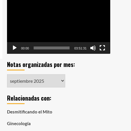
de
vídeo
00:00
03:51:31
Notas organizadas por mes:
Notas
organizadas
por
Relacionadas con:
mes:
Desmitificando el Mito
Ginecología