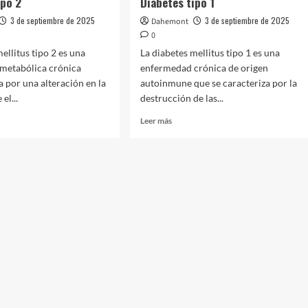
ipo 2
Diabetes tipo 1
3 de septiembre de 2025
3 de septiembre de 2025
Dahemont
0
ellitus tipo 2 es una
La diabetes mellitus tipo 1 es una
metabólica crónica
enfermedad crónica de origen
a por una alteración en la
autoinmune que se caracteriza por la
el...
destrucción de las...
Leer
Leer más
más
sobre
tes
Diabetes
tipo
1