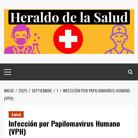
Saltar
al
contenido
Menú
principal
INICIO
2025
SEPTIEMBRE
1
INFECCIÓN POR PAPILOMAVIRUS HUMANO
(VPH)
Salud
Infección por Papilomavirus Humano
(VPH)