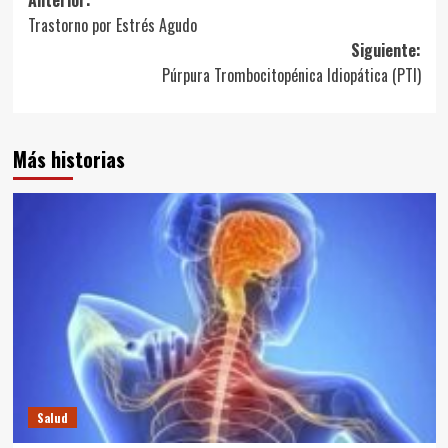
Navegación
Trastorno por Estrés Agudo
de
Siguiente:
entradas
Púrpura Trombocitopénica Idiopática (PTI)
Más historias
Salud