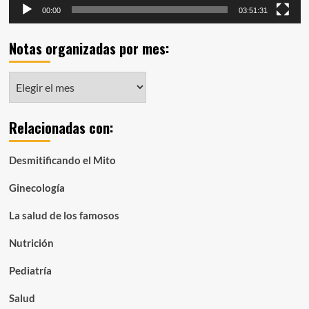
00:00
03:51:31
Notas organizadas por mes:
Notas
organizadas
por
Relacionadas con:
mes:
Desmitificando el Mito
Ginecología
La salud de los famosos
Nutrición
Pediatría
Salud