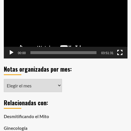
vídeo
00:00
03:51:31
Notas organizadas por mes:
Notas
organizadas
por
Relacionadas con:
mes:
Desmitificando el Mito
Ginecología