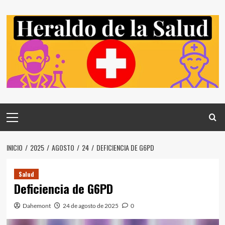
Saltar
al
contenido
Menú
principal
INICIO
2025
AGOSTO
24
DEFICIENCIA DE G6PD
Salud
Deficiencia de G6PD
Dahemont
24 de agosto de 2025
0