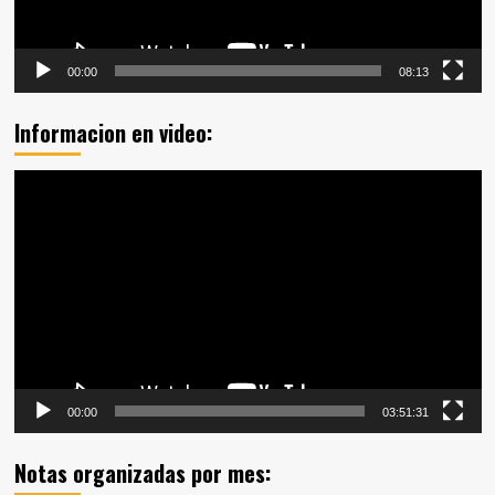
00:00
08:13
Informacion en video:
Reproductor
de
vídeo
00:00
03:51:31
Notas organizadas por mes: