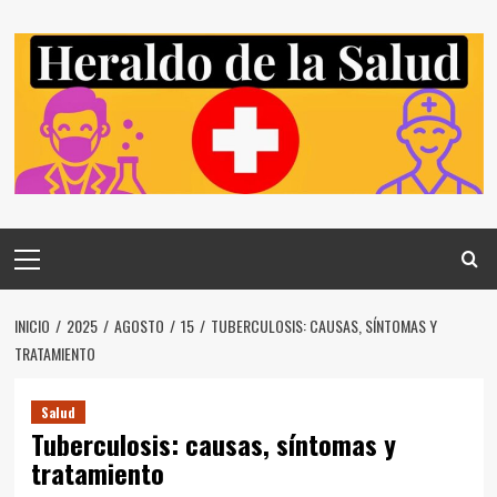
Saltar
al
contenido
Menú
principal
INICIO
2025
AGOSTO
15
TUBERCULOSIS: CAUSAS, SÍNTOMAS Y
TRATAMIENTO
Salud
Tuberculosis: causas, síntomas y
tratamiento