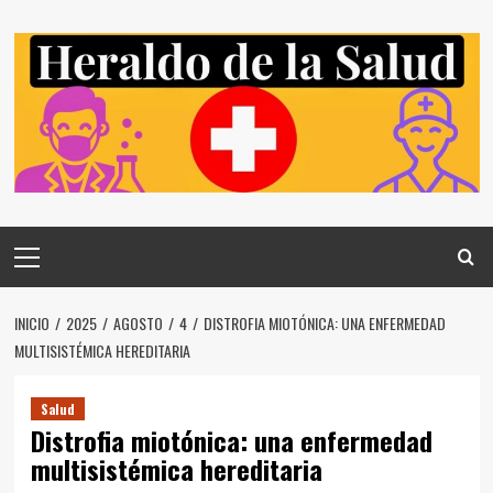
Saltar
al
contenido
Menú
principal
INICIO
2025
AGOSTO
4
DISTROFIA MIOTÓNICA: UNA ENFERMEDAD
MULTISISTÉMICA HEREDITARIA
Salud
Distrofia miotónica: una enfermedad
multisistémica hereditaria