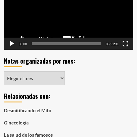
00:00
03:51:31
Notas organizadas por mes:
Notas
organizadas
por
Relacionadas con:
mes:
Desmitificando el Mito
Ginecología
La salud de los famosos