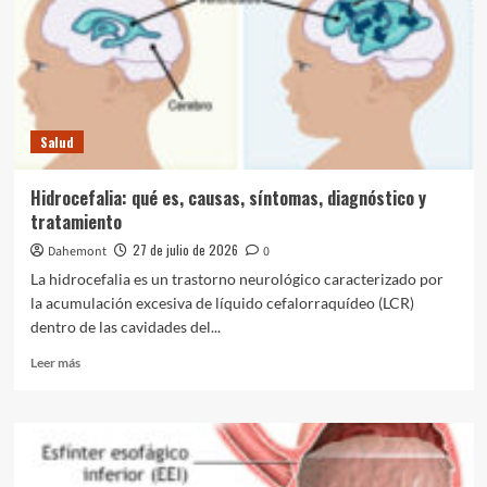
Salud
Esclerosis lateral amiotrófica (ELA): qué es,
causas, síntomas, diagnóstico y tratamiento
4
Salud
Salud
Encefalopatía: causas, síntomas, diagnóstico,
tratamiento y prevención
Hidrocefalia: qué es, causas, síntomas, diagnóstico y
5
tratamiento
27 de julio de 2026
Dahemont
0
Salud
La hidrocefalia es un trastorno neurológico caracterizado por
Insuficiencia cardíaca: causas, síntomas, tipos
la acumulación excesiva de líquido cefalorraquídeo (LCR)
y tratamiento
1
dentro de las cavidades del...
Leer
Leer más
más
Salud
sobre
Sífilis: causas, etapas, síntomas y prevención
Hidrocefalia:
2
qué
es,
causas,