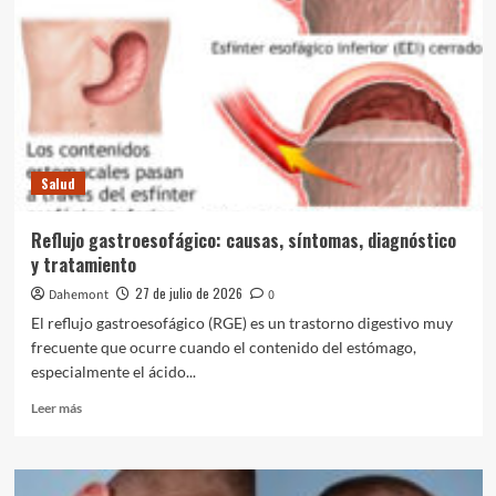
Salud
síntomas,
Lupus eritematoso sistémico: qué es, causas,
diagnóstico
síntomas, diagnóstico y tratamiento
y
3
tratamiento
Salud
Esclerosis lateral amiotrófica (ELA): qué es,
causas, síntomas, diagnóstico y tratamiento
Salud
4
Reflujo gastroesofágico: causas, síntomas, diagnóstico
Salud
y tratamiento
Encefalopatía: causas, síntomas, diagnóstico,
27 de julio de 2026
Dahemont
0
tratamiento y prevención
5
El reflujo gastroesofágico (RGE) es un trastorno digestivo muy
frecuente que ocurre cuando el contenido del estómago,
especialmente el ácido...
Leer
Leer más
más
sobre
Reflujo
gastroesofágico: