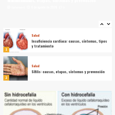
6 de agosto de 2026
6 de agosto de 2026
Salud
Dahemont
Dahemont
0
0
Encefalopatía: causas, síntomas, diagnóstico,
tratamiento y prevención
5
Salud
Insuficiencia cardíaca: causas, síntomas, tipos
y tratamiento
1
Salud
Sífilis: causas, etapas, síntomas y prevención
2
Salud
Lupus eritematoso sistémico: qué es, causas,
síntomas, diagnóstico y tratamiento
3