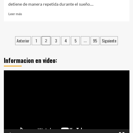
detiene de manera repetida durante el sueño....
Leer
Leer más
más
sobre
Apnea
del
Paginación
Anterior
1
3
4
5
95
Siguiente
2
…
sueño
de
entradas
Informacion en video:
Reproductor
de
vídeo