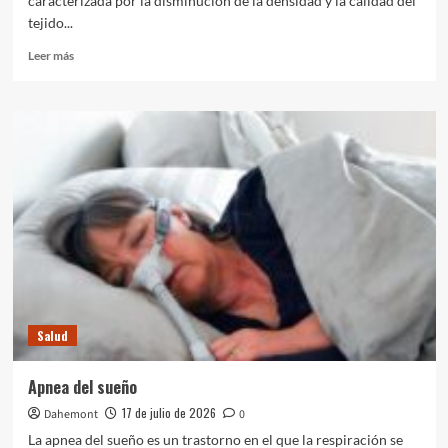
caracterizada por la disminución de la densidad y la calidad del
tejido...
Leer
Leer más
más
sobre
Osteoporosis
Salud
Apnea del sueño
17 de julio de 2026
Dahemont
0
La apnea del sueño es un trastorno en el que la respiración se