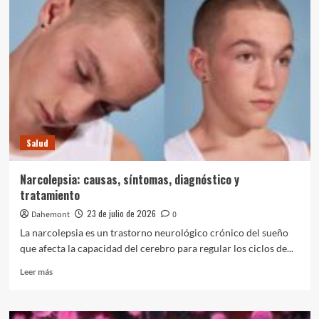
causas,
síntomas,
diagnóstico
y
tratamiento
Salud
Narcolepsia: causas, síntomas, diagnóstico y
tratamiento
23 de julio de 2026
Dahemont
0
La narcolepsia es un trastorno neurológico crónico del sueño
que afecta la capacidad del cerebro para regular los ciclos de...
Leer
Leer más
más
sobre
Narcolepsia: