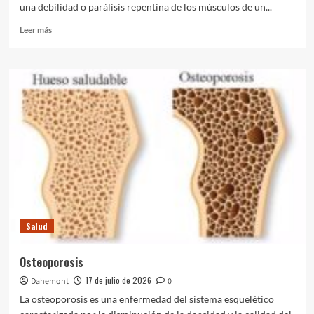
una debilidad o parálisis repentina de los músculos de un...
Leer
Leer más
más
sobre
Parálisis
de
Bell:
causas,
síntomas,
diagnóstico
y
tratamiento
Salud
Osteoporosis
17 de julio de 2026
Dahemont
0
La osteoporosis es una enfermedad del sistema esquelético