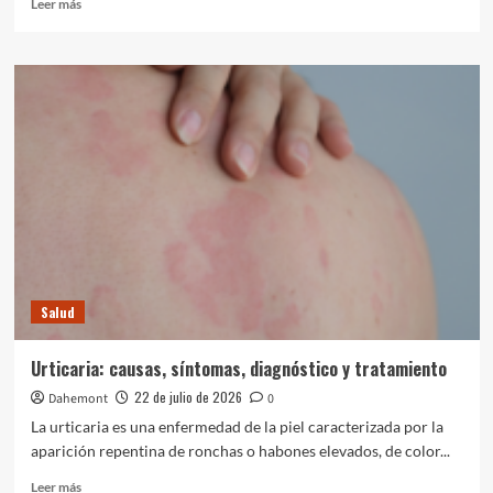
Leer
Leer más
más
sobre
Trombosis
venosa
profunda:
causas,
síntomas,
diagnóstico
y
tratamiento
Salud
Urticaria: causas, síntomas, diagnóstico y tratamiento
22 de julio de 2026
Dahemont
0
La urticaria es una enfermedad de la piel caracterizada por la
aparición repentina de ronchas o habones elevados, de color...
Leer
Leer más