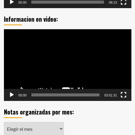
00:00
08:13
Informacion en video:
Reproductor
de
vídeo
00:00
03:51:31
Notas organizadas por mes:
Notas
organizadas