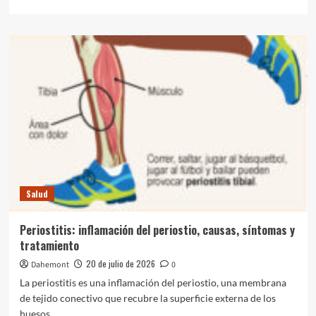
más
sobre
Urticaria:
causas,
síntomas,
diagnóstico
y
tratamiento
Salud
Periostitis: inflamación del periostio, causas, síntomas y
tratamiento
20 de julio de 2026
Dahemont
0
La periostitis es una inflamación del periostio, una membrana
de tejido conectivo que recubre la superficie externa de los
huesos,...