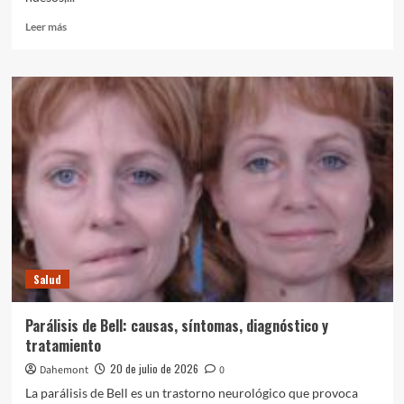
Leer
Leer más
más
sobre
Periostitis:
inflamación
del
periostio,
causas,
síntomas
y
tratamiento
Salud
Parálisis de Bell: causas, síntomas, diagnóstico y
tratamiento
20 de julio de 2026
Dahemont
0
La parálisis de Bell es un trastorno neurológico que provoca