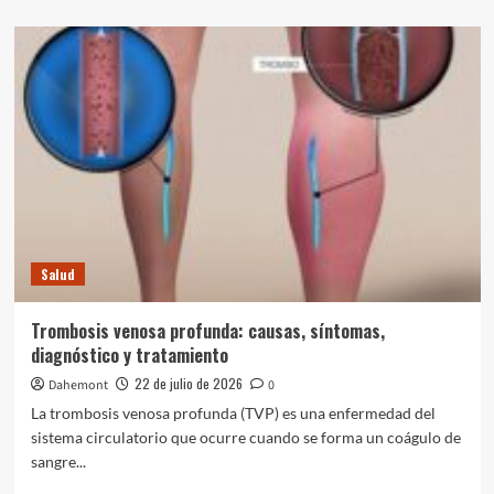
sobre
Gonorrea:
qué
es,
síntomas,
diagnóstico,
tratamiento
y
prevención
Salud
Trombosis venosa profunda: causas, síntomas,
diagnóstico y tratamiento
22 de julio de 2026
Dahemont
0
La trombosis venosa profunda (TVP) es una enfermedad del
sistema circulatorio que ocurre cuando se forma un coágulo de
sangre...