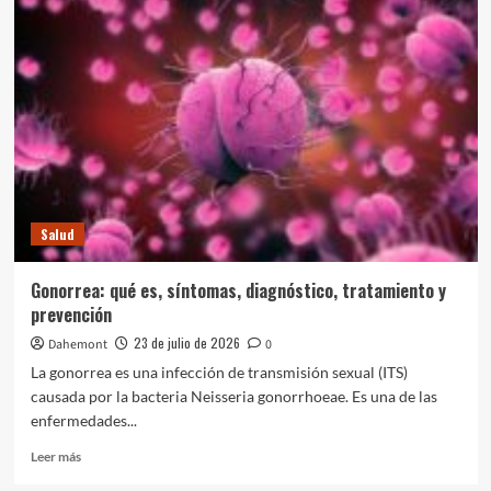
causas,
síntomas,
diagnóstico
y
tratamiento
Salud
Gonorrea: qué es, síntomas, diagnóstico, tratamiento y
prevención
23 de julio de 2026
Dahemont
0
La gonorrea es una infección de transmisión sexual (ITS)
causada por la bacteria Neisseria gonorrhoeae. Es una de las
enfermedades...
Leer
Leer más
más